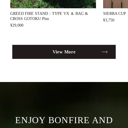
SIERRA CUP
GREED FIRE STAND：TYPE VX ＆ BAG &
CROSS GOTOKU Plus
¥3,750
¥29,000
View More
ENJOY BONFIRE AND