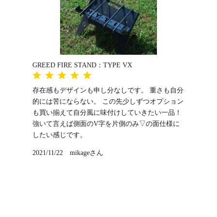
GREED FIRE STAND：TYPE VX
1
1
1
1
1
存在感もデザインも申し分なしです。 重さも自分
的には苦にならない。 この先少しずつオプション
も買い揃えて自分風に味付けしていきたい一品！
強いて言えば側面のV字を片側のみ▽の面仕様に
したい感じです。
2021/11/22 mikageさん