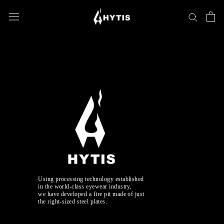
ス
キ
ッ
プ
し
て
コ
ン
テ
ン
ツ
に
移
動
す
る
using processing technology established
in the world-class eyewear industry,
we have developed a fire pit made of just
the right-sized steel plates.